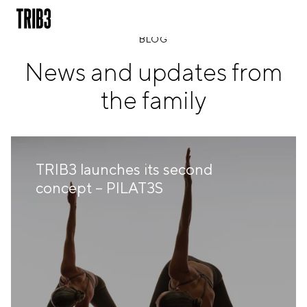
BLOG
News and updates from
BACK
the family
ESPAÑA
BARCELONA
AMIGÓ
EDAN STUDIOS
ESPLUGUES
TRIB3 launches its second
LES CORTS
concept – PILAT3S
POBLENOU
SAGRADA FAMILIA
SANT GERVASI
MADRID
ARAVACA
CHAMBERÍ
CUZCO
LAS TABLAS
VALDEBEBAS