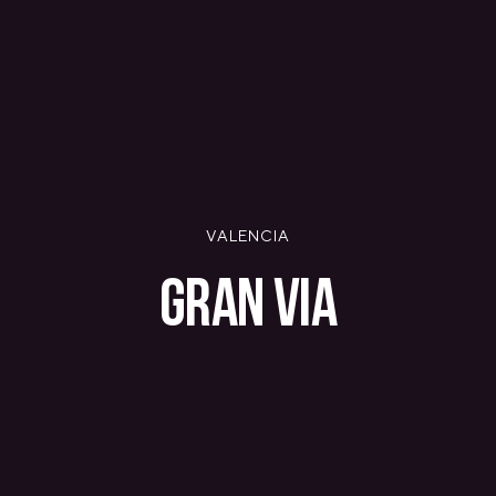
MALLORCA
PALMA
VALENCIA
GRAN VIA
FINLANDIA
HELSINKI
ADLON
STURE
VALENCIA
IRLANDA
GRAN VIA
DUBLÍN
CHERRYWOOD
SANDYFORD
PAÍSES BAJOS
ÁMSTERDAM
MIDDENWEG
PANAMÁ