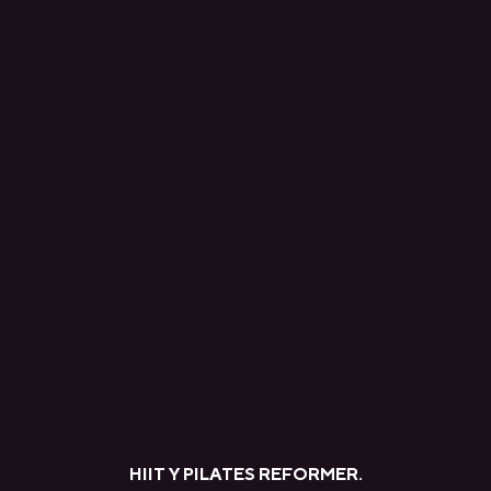
CIUDAD DE PANAMÁ
COSTA DEL ESTE
REINO UNIDO
MANCHESTER
DEANSGATE
SHEFFIELD
ECCLESALL ROAD
VIEW ALL
HIIT Y PILATES REFORMER.