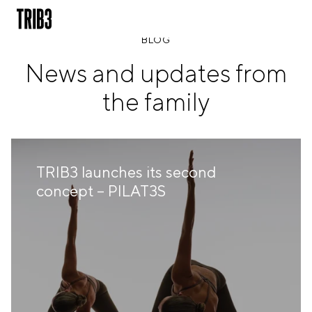
BLOG
News and updates from
BACK
the family
ESPAÑA
BARCELONA
AMIGÓ
EDAN STUDIOS
ESPLUGUES
TRIB3 launches its second
LES CORTS
concept – PILAT3S
POBLENOU
SAGRADA FAMILIA
SANT GERVASI
MADRID
ARAVACA
CHAMBERÍ
CUZCO
LAS TABLAS
VALDEBEBAS