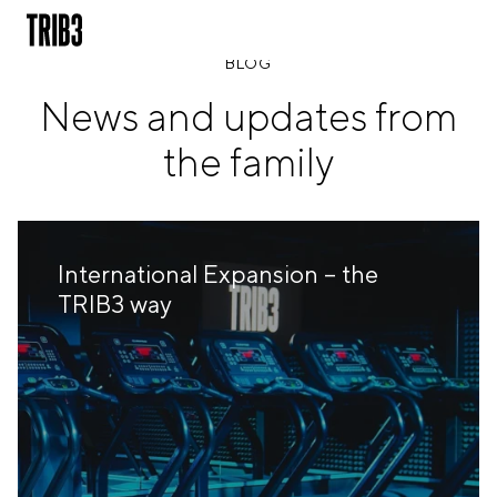
BLOG
News and updates from
BACK
the family
ESPAÑA
BARCELONA
AMIGÓ
EDAN STUDIOS
ESPLUGUES
International Expansion – the
LES CORTS
TRIB3 way
POBLENOU
SAGRADA FAMILIA
SANT GERVASI
MADRID
ARAVACA
CHAMBERÍ
CUZCO
LAS TABLAS
VALDEBEBAS